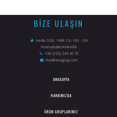
BİZE ULAŞIN
İvedik OSB, 1468. Cd. 165 - 5/6
Yenimahalle/ANKARA
+90 (533) 244 40 70
viva@vivagrup.com
ANASAYFA
HAKKIMIZDA
ÜRÜN GRUPLARIMIZ